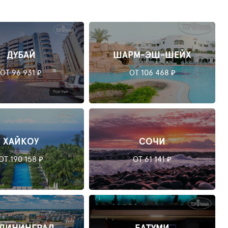
ДУБАЙ
ШАРМ-ЭШ-ШЕЙХ
ОТ 96 931 ₽
ОТ 106 468 ₽
ХАЙКОУ
СОЧИ
ОТ 190 158 ₽
ОТ 61 141 ₽
ЛИНИНГРАД
БАТУМИ