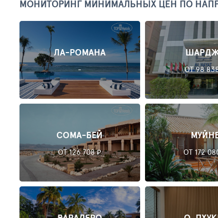
МОНИТОРИНГ МИНИМАЛЬНЫХ ЦЕН ПО НАП
ЛА-РОМАНА
ШАРД
-
ОТ 98 83
СОМА-БЕЙ
МУЙН
ОТ 126 708 ₽
ОТ 172 08
ВАРАДЕРО
О. ПХУК