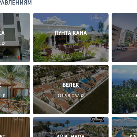
РАВЛЕНИЯМ
ЖА
ПУНТА КАНА
8 ₽
-
Е
БЕЛЕК
0 ₽
ОТ 98 066 ₽
ЕТ
АЙЯ-НАПА
КА